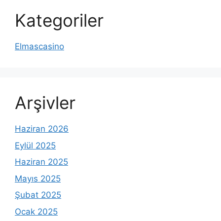
Kategoriler
Elmascasino
Arşivler
Haziran 2026
Eylül 2025
Haziran 2025
Mayıs 2025
Şubat 2025
Ocak 2025