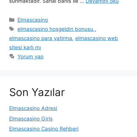
sunmaktadır. Sanal bahis ile …
Devamını oku
Kategoriler
Elmascasino
Etiketler
elmascasino hoşgeldin bonusu
,
elmascasino para yatirma
,
elmascasino web
sitesi karlı mı
Yorum yap
Son Yazılar
Elmascasino Adresi
Elmascasino Giriş
Elmascasino Casino Rehberi