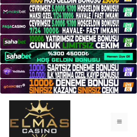
İçeriğe
atla
Menü