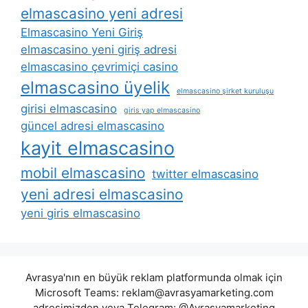
elmascasino yeni adresi
Elmascasino Yeni Giriş
elmascasino yeni giriş adresi
elmascasino çevrimiçi casino
elmascasino üyelik
elmascasino şirket kuruluşu
girisi elmascasino
giris yap elmascasino
güncel adresi elmascasino
kayit elmascasino
mobil elmascasino
twitter elmascasino
yeni adresi elmascasino
yeni giris elmascasino
Avrasya'nın en büyük reklam platformunda olmak için
Microsoft Teams:
reklam@avrasyamarketing.com
adresimizden veya Telegram: @Avrasyamarketing