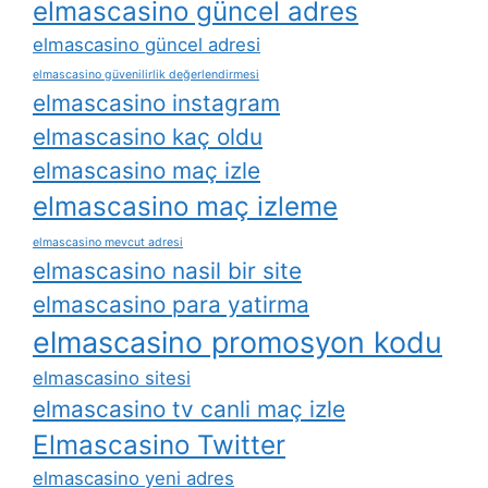
elmascasino güncel adres
elmascasino güncel adresi
elmascasino güvenilirlik değerlendirmesi
elmascasino instagram
elmascasino kaç oldu
elmascasino maç izle
elmascasino maç izleme
elmascasino mevcut adresi
elmascasino nasil bir site
elmascasino para yatirma
elmascasino promosyon kodu
elmascasino sitesi
elmascasino tv canli maç izle
Elmascasino Twitter
elmascasino yeni adres