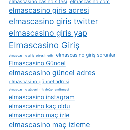
elmascasino casino sitesi
elmascasino com
elmascasino giris adresi
elmascasino giris twitter
elmascasino giris yap
Elmascasino Giriş
elmascasino giriş sorunları
elmascasino giriş adresi nedir
Elmascasino Güncel
elmascasino güncel adres
elmascasino güncel adresi
elmascasino güvenilirlik değerlendirmesi
elmascasino instagram
elmascasino kaç oldu
elmascasino maç izle
elmascasino maç izleme