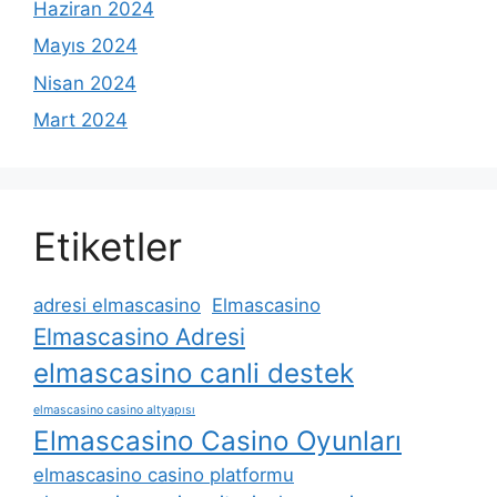
Haziran 2024
Mayıs 2024
Nisan 2024
Mart 2024
Etiketler
adresi elmascasino
Elmascasino
Elmascasino Adresi
elmascasino canli destek
elmascasino casino altyapısı
Elmascasino Casino Oyunları
elmascasino casino platformu