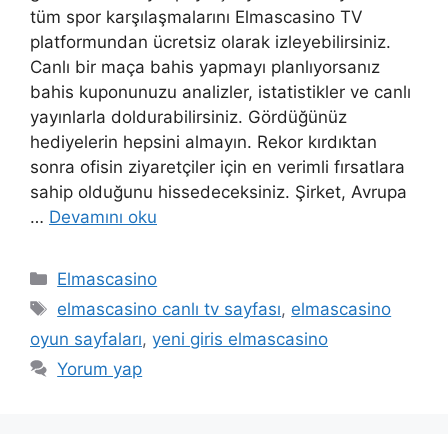
tüm spor karşılaşmalarını Elmascasino TV
platformundan ücretsiz olarak izleyebilirsiniz.
Canlı bir maça bahis yapmayı planlıyorsanız
bahis kuponunuzu analizler, istatistikler ve canlı
yayınlarla doldurabilirsiniz. Gördüğünüz
hediyelerin hepsini almayın. Rekor kırdıktan
sonra ofisin ziyaretçiler için en verimli fırsatlara
sahip olduğunu hissedeceksiniz. Şirket, Avrupa
…
Devamını oku
Kategoriler
Elmascasino
Etiketler
elmascasino canlı tv sayfası
,
elmascasino
oyun sayfaları
,
yeni giris elmascasino
Yorum yap