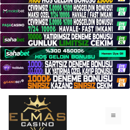
İçeriğe
atla
Menü