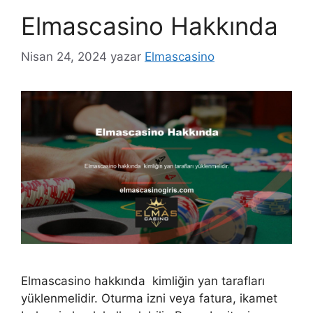
Elmascasino Hakkında
Nisan 24, 2024
yazar
Elmascasino
Elmascasino hakkında kimliğin yan tarafları
yüklenmelidir. Oturma izni veya fatura, ikamet