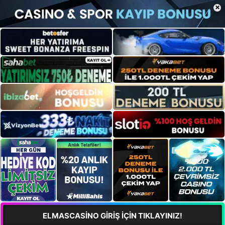
×
ELMASCASİNO GİRİŞ İÇİN TIKLAYINIZ!