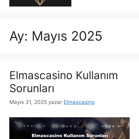
Ay:
Mayıs 2025
Elmascasino Kullanım
Sorunları
Mayıs 31, 2025
yazar
Elmascasino