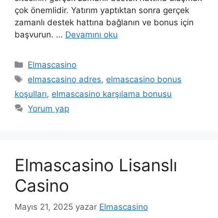
çok önemlidir. Yatırım yaptıktan sonra gerçek
zamanlı destek hattına bağlanın ve bonus için
başvurun. …
Devamını oku
Kategoriler
Elmascasino
Etiketler
elmascasino adres
,
elmascasino bonus
koşulları
,
elmascasino karşılama bonusu
Yorum yap
Elmascasino Lisanslı
Casino
Mayıs 21, 2025
yazar
Elmascasino