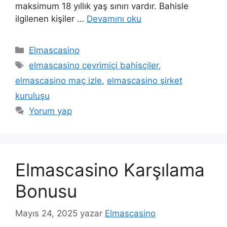
maksimum 18 yıllık yaş sınırı vardır. Bahisle
ilgilenen kişiler …
Devamını oku
Kategoriler
Elmascasino
Etiketler
elmascasino çevrimiçi bahisçiler
,
elmascasino maç izle
,
elmascasino şirket
kuruluşu
Yorum yap
Elmascasino Karşılama
Bonusu
Mayıs 24, 2025
yazar
Elmascasino