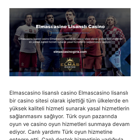
Elmascasino lisanslı casino Elmascasino lisanslı
bir casino sitesi olarak işlettiği tüm ülkelerde en
yüksek kaliteli hizmeti sunarak yasal hizmetlerin
sağlanmasını sağlıyor. Türk oyun pazarında
oyun ve casino oyun hizmetleri sunmaya devam
ediyor. Canlı yardımı Türk oyun hizmetine
entegre etti. Canlı destek hizmetinin varlığıyla,