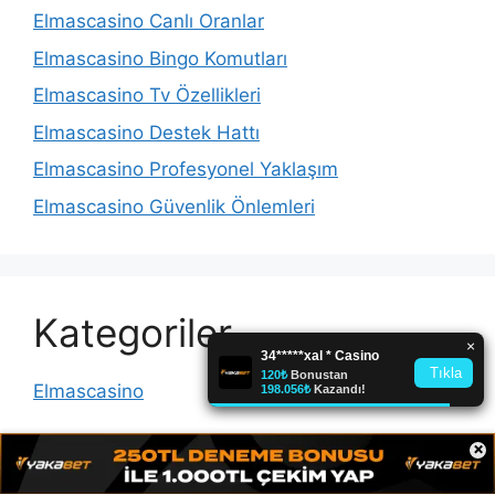
Elmascasino Canlı Oranlar
Elmascasino Bingo Komutları
Elmascasino Tv Özellikleri
Elmascasino Destek Hattı
Elmascasino Profesyonel Yaklaşım
Elmascasino Güvenlik Önlemleri
Kategoriler
Elmascasino
×