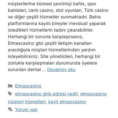
müşterilerine küresel çevrimiçi bahis, spor
bahisleri, canlı casino, slot oyunları, Türk casino
ve diğer çeşitli hizmetler sunmaktadır. Bahis
platformlarına kayıtlı bireyler mevduat yaparak
istedikleri hizmetlerin tadını çıkarabilirler.
Herhangi bir sorunla karşılaşırsanız,
Elmascasino gibi çeşitli iletişim kanalları
aracılığıyla müşteri hizmetlerinden yardım
isteyebilirsiniz. Site yöneticileri, herhangi bir
zorlukla karşılaşmaları durumunda üyelere
sorunları derhal …
Devamını oku
Kategoriler
Elmascasino
Etiketler
elmascasino giriş adresi nedir
,
elmascasino
müşteri hizmetleri
,
kayit elmascasino
Yorum yap