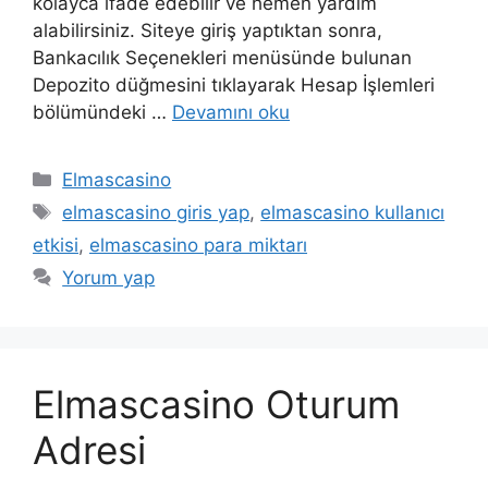
kolayca ifade edebilir ve hemen yardım
alabilirsiniz. Siteye giriş yaptıktan sonra,
Bankacılık Seçenekleri menüsünde bulunan
Depozito düğmesini tıklayarak Hesap İşlemleri
bölümündeki …
Devamını oku
Kategoriler
Elmascasino
Etiketler
elmascasino giris yap
,
elmascasino kullanıcı
etkisi
,
elmascasino para miktarı
Yorum yap
Elmascasino Oturum
Adresi