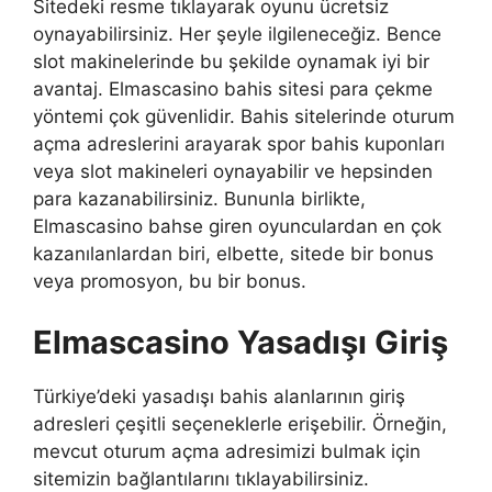
Sitedeki resme tıklayarak oyunu ücretsiz
oynayabilirsiniz. Her şeyle ilgileneceğiz. Bence
slot makinelerinde bu şekilde oynamak iyi bir
avantaj. Elmascasino bahis sitesi para çekme
yöntemi çok güvenlidir. Bahis sitelerinde oturum
açma adreslerini arayarak spor bahis kuponları
veya slot makineleri oynayabilir ve hepsinden
para kazanabilirsiniz. Bununla birlikte,
Elmascasino bahse giren oyunculardan en çok
kazanılanlardan biri, elbette, sitede bir bonus
veya promosyon, bu bir bonus.
Elmascasino Yasadışı Giriş
Türkiye’deki yasadışı bahis alanlarının giriş
adresleri çeşitli seçeneklerle erişebilir. Örneğin,
mevcut oturum açma adresimizi bulmak için
sitemizin bağlantılarını tıklayabilirsiniz.