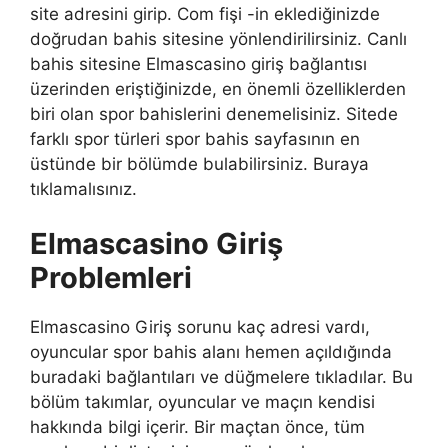
site adresini girip. Com fişi -in eklediğinizde
doğrudan bahis sitesine yönlendirilirsiniz. Canlı
bahis sitesine Elmascasino giriş bağlantısı
üzerinden eriştiğinizde, en önemli özelliklerden
biri olan spor bahislerini denemelisiniz. Sitede
farklı spor türleri spor bahis sayfasının en
üstünde bir bölümde bulabilirsiniz. Buraya
tıklamalısınız.
Elmascasino Giriş
Problemleri
Elmascasino Giriş sorunu kaç adresi vardı,
oyuncular spor bahis alanı hemen açıldığında
buradaki bağlantıları ve düğmelere tıkladılar. Bu
bölüm takımlar, oyuncular ve maçın kendisi
hakkında bilgi içerir. Bir maçtan önce, tüm