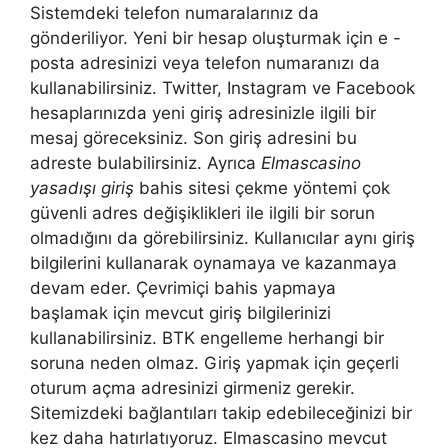
Sistemdeki telefon numaralarınız da
gönderiliyor. Yeni bir hesap oluşturmak için e -
posta adresinizi veya telefon numaranızı da
kullanabilirsiniz. Twitter, Instagram ve Facebook
hesaplarınızda yeni giriş adresinizle ilgili bir
mesaj göreceksiniz. Son giriş adresini bu
adreste bulabilirsiniz. Ayrıca
Elmascasino
yasadışı giriş
bahis sitesi çekme yöntemi çok
güvenli adres değişiklikleri ile ilgili bir sorun
olmadığını da görebilirsiniz. Kullanıcılar aynı giriş
bilgilerini kullanarak oynamaya ve kazanmaya
devam eder. Çevrimiçi bahis yapmaya
başlamak için mevcut giriş bilgilerinizi
kullanabilirsiniz. BTK engelleme herhangi bir
soruna neden olmaz. Giriş yapmak için geçerli
oturum açma adresinizi girmeniz gerekir.
Sitemizdeki bağlantıları takip edebileceğinizi bir
kez daha hatırlatıyoruz. Elmascasino mevcut