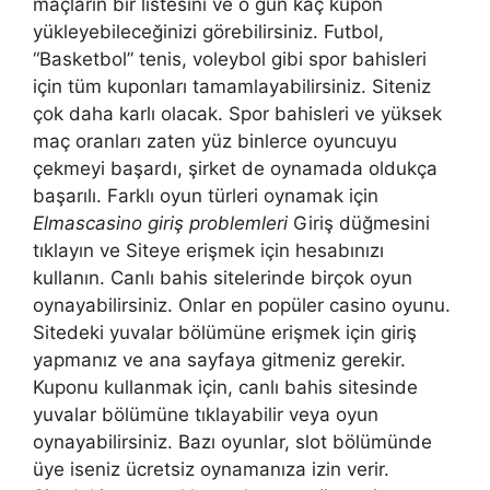
maçların bir listesini ve o gün kaç kupon
yükleyebileceğinizi görebilirsiniz. Futbol,
“Basketbol” tenis, voleybol gibi spor bahisleri
için tüm kuponları tamamlayabilirsiniz. Siteniz
çok daha karlı olacak. Spor bahisleri ve yüksek
maç oranları zaten yüz binlerce oyuncuyu
çekmeyi başardı, şirket de oynamada oldukça
başarılı. Farklı oyun türleri oynamak için
Elmascasino giriş problemleri
Giriş düğmesini
tıklayın ve Siteye erişmek için hesabınızı
kullanın. Canlı bahis sitelerinde birçok oyun
oynayabilirsiniz. Onlar en popüler casino oyunu.
Sitedeki yuvalar bölümüne erişmek için giriş
yapmanız ve ana sayfaya gitmeniz gerekir.
Kuponu kullanmak için, canlı bahis sitesinde
yuvalar bölümüne tıklayabilir veya oyun
oynayabilirsiniz. Bazı oyunlar, slot bölümünde
üye iseniz ücretsiz oynamanıza izin verir.