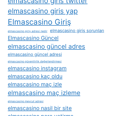
elmascasino giris twitter
elmascasino giris yap
Elmascasino Giriş
elmascasino giriş sorunları
elmascasino giriş adresi nedir
Elmascasino Güncel
elmascasino güncel adres
elmascasino güncel adresi
elmascasino güvenilirlik değerlendirmesi
elmascasino instagram
elmascasino kaç oldu
elmascasino maç izle
elmascasino maç izleme
elmascasino mevcut adresi
elmascasino nasil bir site