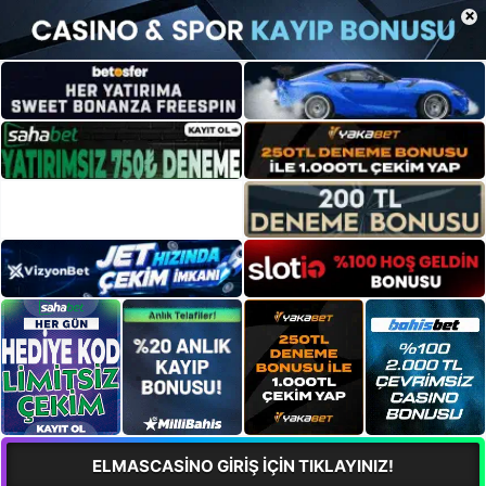
×
ELMASCASİNO GİRİŞ İÇİN TIKLAYINIZ!