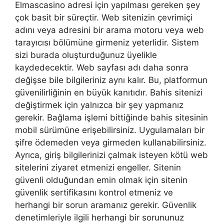
Elmascasino adresi için yapılması gereken şey
çok basit bir süreçtir. Web sitenizin çevrimiçi
adını veya adresini bir arama motoru veya web
tarayıcısı bölümüne girmeniz yeterlidir. Sistem
sizi burada oluşturduğunuz üyelikle
kaydedecektir. Web sayfası adı daha sonra
değişse bile bilgileriniz aynı kalır. Bu, platformun
güvenilirliğinin en büyük kanıtıdır. Bahis sitenizi
değiştirmek için yalnızca bir şey yapmanız
gerekir. Bağlama işlemi bittiğinde bahis sitesinin
mobil sürümüne erişebilirsiniz. Uygulamaları bir
şifre ödemeden veya girmeden kullanabilirsiniz.
Ayrıca, giriş bilgilerinizi çalmak isteyen kötü web
sitelerini ziyaret etmenizi engeller. Sitenin
güvenli olduğundan emin olmak için sitenin
güvenlik sertifikasını kontrol etmeniz ve
herhangi bir sorun aramanız gerekir. Güvenlik
denetimleriyle ilgili herhangi bir sorununuz