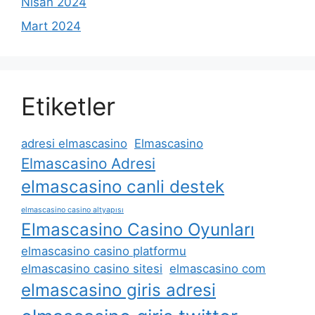
Nisan 2024
Mart 2024
Etiketler
adresi elmascasino
Elmascasino
Elmascasino Adresi
elmascasino canli destek
elmascasino casino altyapısı
Elmascasino Casino Oyunları
elmascasino casino platformu
elmascasino casino sitesi
elmascasino com
elmascasino giris adresi