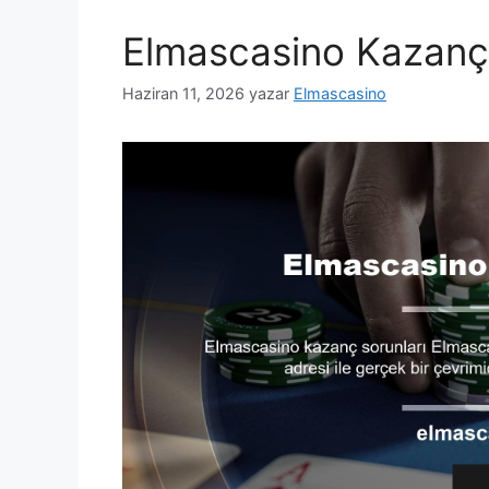
Elmascasino Kazanç 
Haziran 11, 2026
yazar
Elmascasino