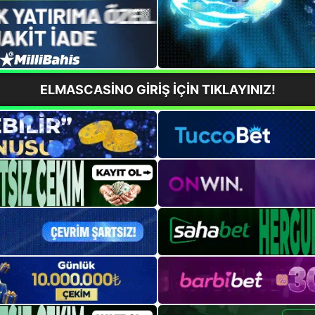
ELMASCASİNO GİRİŞ İÇİN TIKLAYINIZ!