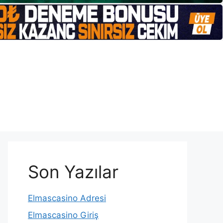
Son Yazılar
Elmascasino Adresi
Elmascasino Giriş