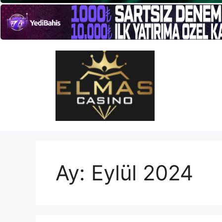
İçeriğe
atla
Ay:
Eylül 2024