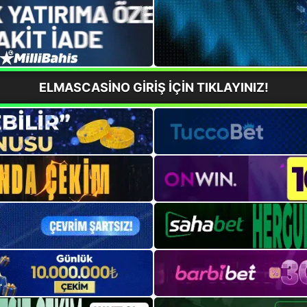
ELMASCASİNO GİRİŞ İÇİN TIKLAYINIZ!