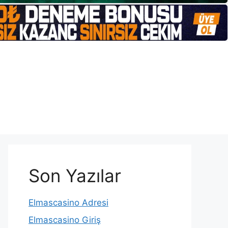
Son Yazılar
Elmascasino Adresi
Elmascasino Giriş