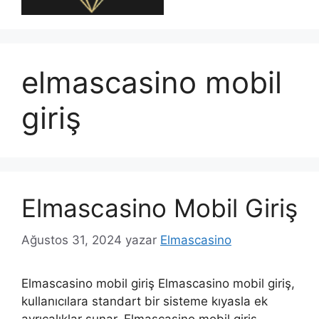
elmascasino mobil
giriş
Elmascasino Mobil Giriş
Ağustos 31, 2024
yazar
Elmascasino
Elmascasino mobil giriş Elmascasino mobil giriş,
kullanıcılara standart bir sisteme kıyasla ek
ayrıcalıklar sunar. Elmascasino mobil giriş