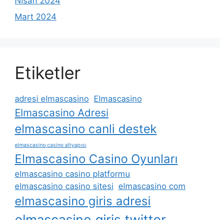
Nisan 2024
Mart 2024
Etiketler
adresi elmascasino
Elmascasino
Elmascasino Adresi
elmascasino canli destek
elmascasino casino altyapısı
Elmascasino Casino Oyunları
elmascasino casino platformu
elmascasino casino sitesi
elmascasino com
elmascasino giris adresi
elmascasino giris twitter