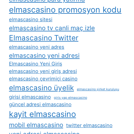
elmascasino promosyon kodu
elmascasino sitesi
elmascasino tv canli maç izle
Elmascasino Twitter
elmascasino yeni adres
elmascasino yeni adresi
Elmascasino Yeni Giriş
elmascasino yeni giriş adresi
elmascasino çevrimiçi casino
elmascasino üyelik
elmascasino şirket kuruluşu
girisi elmascasino
giris yap elmascasino
güncel adresi elmascasino
kayit elmascasino
mobil elmascasino
twitter elmascasino