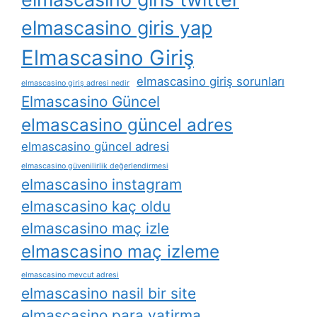
elmascasino giris yap
Elmascasino Giriş
elmascasino giriş sorunları
elmascasino giriş adresi nedir
Elmascasino Güncel
elmascasino güncel adres
elmascasino güncel adresi
elmascasino güvenilirlik değerlendirmesi
elmascasino instagram
elmascasino kaç oldu
elmascasino maç izle
elmascasino maç izleme
elmascasino mevcut adresi
elmascasino nasil bir site
elmascasino para yatirma