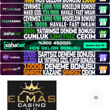
İçeriğe
atla
Menü