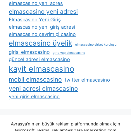
elmascasino yeni adres
elmascasino yeni adresi
Elmascasino Yeni Giriş
elmascasino yeni giriş adresi
elmascasino çevrimiçi casino
elmascasino üyelik
elmascasino şirket kuruluşu
girisi elmascasino
giris yap elmascasino
güncel adresi elmascasino
kayit elmascasino
mobil elmascasino
twitter elmascasino
yeni adresi elmascasino
yeni giris elmascasino
Avrasya'nın en büyük reklam platformunda olmak için
Microsoft Teams:
reklam@avrasyamarketing.com