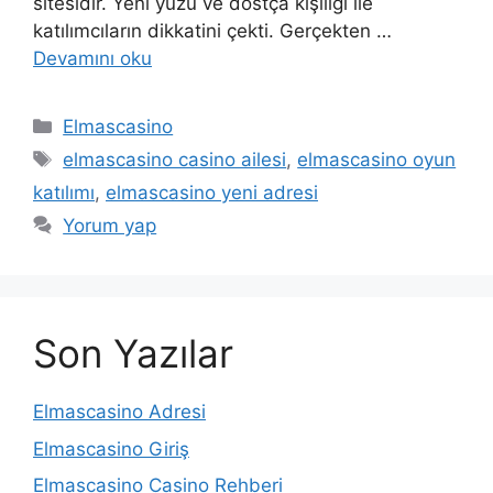
sitesidir. Yeni yüzü ve dostça kişiliği ile
katılımcıların dikkatini çekti. Gerçekten …
Devamını oku
Kategoriler
Elmascasino
Etiketler
elmascasino casino ailesi
,
elmascasino oyun
katılımı
,
elmascasino yeni adresi
Yorum yap
Son Yazılar
Elmascasino Adresi
Elmascasino Giriş
Elmascasino Casino Rehberi