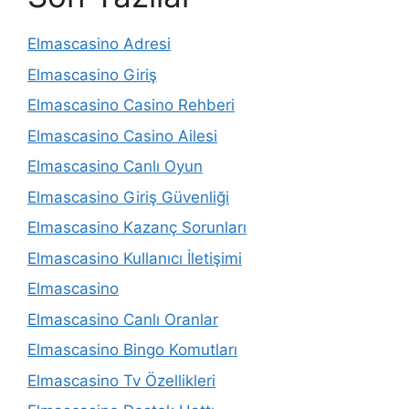
Elmascasino Adresi
Elmascasino Giriş
Elmascasino Casino Rehberi
Elmascasino Casino Ailesi
Elmascasino Canlı Oyun
Elmascasino Giriş Güvenliği
Elmascasino Kazanç Sorunları
Elmascasino Kullanıcı İletişimi
Elmascasino
Elmascasino Canlı Oranlar
Elmascasino Bingo Komutları
Elmascasino Tv Özellikleri