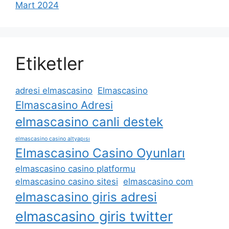
Mart 2024
Etiketler
adresi elmascasino
Elmascasino
Elmascasino Adresi
elmascasino canli destek
elmascasino casino altyapısı
Elmascasino Casino Oyunları
elmascasino casino platformu
elmascasino casino sitesi
elmascasino com
elmascasino giris adresi
elmascasino giris twitter