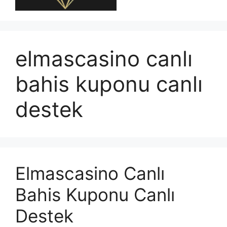
elmascasino canlı
bahis kuponu canlı
destek
Elmascasino Canlı
Bahis Kuponu Canlı
Destek