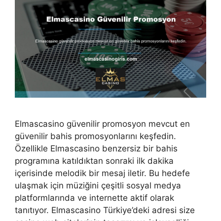
Elmascasino güvenilir promosyon mevcut en
güvenilir bahis promosyonlarını keşfedin.
Özellikle Elmascasino benzersiz bir bahis
programına katıldıktan sonraki ilk dakika
içerisinde melodik bir mesaj iletir. Bu hedefe
ulaşmak için müziğini çeşitli sosyal medya
platformlarında ve internette aktif olarak
tanıtıyor. Elmascasino Türkiye’deki adresi size