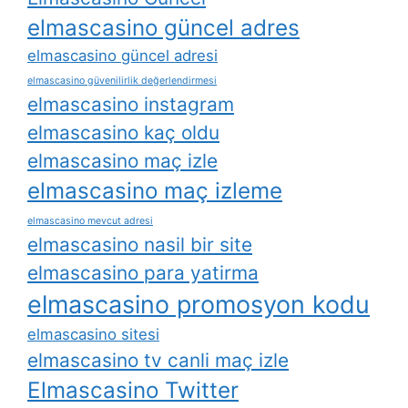
elmascasino güncel adres
elmascasino güncel adresi
elmascasino güvenilirlik değerlendirmesi
elmascasino instagram
elmascasino kaç oldu
elmascasino maç izle
elmascasino maç izleme
elmascasino mevcut adresi
elmascasino nasil bir site
elmascasino para yatirma
elmascasino promosyon kodu
elmascasino sitesi
elmascasino tv canli maç izle
Elmascasino Twitter