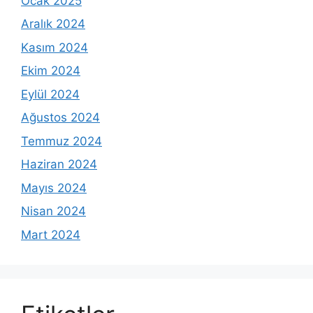
Ocak 2025
Aralık 2024
Kasım 2024
Ekim 2024
Eylül 2024
Ağustos 2024
Temmuz 2024
Haziran 2024
Mayıs 2024
Nisan 2024
Mart 2024