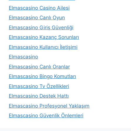
Elmascasino Casino Ailesi
Elmascasino Canlı Oyun
Elmascasino Giriş Güvenliği
Elmascasino Kazanç Sorunları
Elmascasino Kullanıcı İletişimi
Elmascasino
Elmascasino Canlı Oranlar
Elmascasino Bingo Komutları
Elmascasino Tv Özellikleri
Elmascasino Destek Hattı
Elmascasino Profesyonel Yaklaşım
Elmascasino Güvenlik Önlemleri