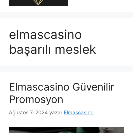
elmascasino
başarılı meslek
Elmascasino Güvenilir
Promosyon
Ağustos 7, 2024
yazar
Elmascasino