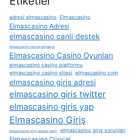
Etiketler
adresi elmascasino
Elmascasino
Elmascasino Adresi
elmascasino canli destek
elmascasino casino altyapısı
Elmascasino Casino Oyunları
elmascasino casino platformu
elmascasino casino sitesi
elmascasino com
elmascasino giris adresi
elmascasino giris twitter
elmascasino giris yap
Elmascasino Giriş
elmascasino giriş sorunları
elmascasino giriş adresi nedir
Elmascasino Güncel