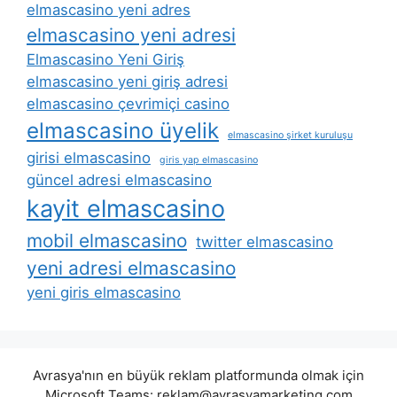
elmascasino yeni adres
elmascasino yeni adresi
Elmascasino Yeni Giriş
elmascasino yeni giriş adresi
elmascasino çevrimiçi casino
elmascasino üyelik
elmascasino şirket kuruluşu
girisi elmascasino
giris yap elmascasino
güncel adresi elmascasino
kayit elmascasino
mobil elmascasino
twitter elmascasino
yeni adresi elmascasino
yeni giris elmascasino
Avrasya'nın en büyük reklam platformunda olmak için
Microsoft Teams:
reklam@avrasyamarketing.com