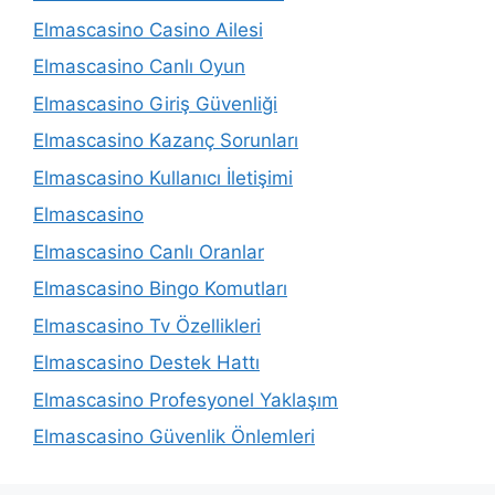
Elmascasino Casino Ailesi
Elmascasino Canlı Oyun
Elmascasino Giriş Güvenliği
Elmascasino Kazanç Sorunları
Elmascasino Kullanıcı İletişimi
Elmascasino
Elmascasino Canlı Oranlar
Elmascasino Bingo Komutları
Elmascasino Tv Özellikleri
Elmascasino Destek Hattı
Elmascasino Profesyonel Yaklaşım
Elmascasino Güvenlik Önlemleri