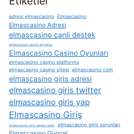
Etiketler
adresi elmascasino
Elmascasino
Elmascasino Adresi
elmascasino canli destek
elmascasino casino altyapısı
Elmascasino Casino Oyunları
elmascasino casino platformu
elmascasino casino sitesi
elmascasino com
elmascasino giris adresi
elmascasino giris twitter
elmascasino giris yap
Elmascasino Giriş
elmascasino giriş sorunları
elmascasino giriş adresi nedir
Elmascasino Güncel