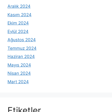
Aralık 2024
Kasım 2024
Ekim 2024
Eylül 2024
Ağustos 2024
Temmuz 2024
Haziran 2024
Mayıs 2024
Nisan 2024
Mart 2024
Etiketler