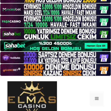
İçeriğe
atla
Menü