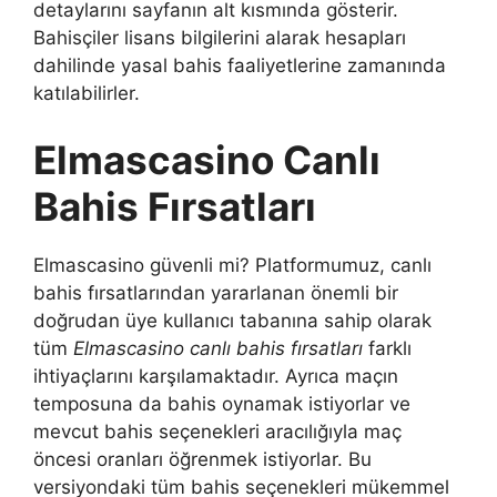
detaylarını sayfanın alt kısmında gösterir.
Bahisçiler lisans bilgilerini alarak hesapları
dahilinde yasal bahis faaliyetlerine zamanında
katılabilirler.
Elmascasino Canlı
Bahis Fırsatları
Elmascasino güvenli mi? Platformumuz, canlı
bahis fırsatlarından yararlanan önemli bir
doğrudan üye kullanıcı tabanına sahip olarak
tüm
Elmascasino canlı bahis fırsatları
farklı
ihtiyaçlarını karşılamaktadır. Ayrıca maçın
temposuna da bahis oynamak istiyorlar ve
mevcut bahis seçenekleri aracılığıyla maç
öncesi oranları öğrenmek istiyorlar. Bu
versiyondaki tüm bahis seçenekleri mükemmel