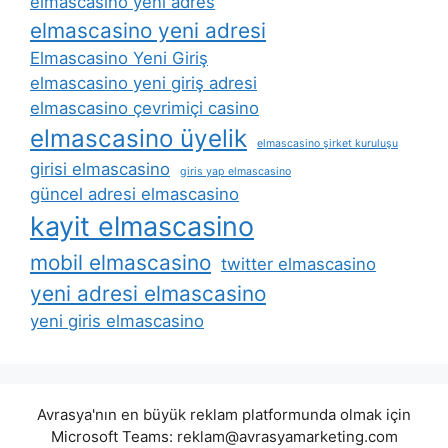
elmascasino yeni adres
elmascasino yeni adresi
Elmascasino Yeni Giriş
elmascasino yeni giriş adresi
elmascasino çevrimiçi casino
elmascasino üyelik
elmascasino şirket kuruluşu
girisi elmascasino
giris yap elmascasino
güncel adresi elmascasino
kayit elmascasino
mobil elmascasino
twitter elmascasino
yeni adresi elmascasino
yeni giris elmascasino
Avrasya'nın en büyük reklam platformunda olmak için
Microsoft Teams:
reklam@avrasyamarketing.com