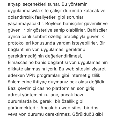
altyapı seçenekleri sunar. Bu yöntemin
uygulanmasıyla site çalışır durumda kalacak ve
dolandırıcılık faaliyetleri gibi sorunlar
yaşanmayacaktır. Böylece bahisçiler güvenilir ve
güvenilir bir gösteriye sahip olabilirler. Bahisçiler
ayrıca canlı sohbet özelliği aracılığıyla güvenlik
protokolleri konusunda yardım isteyebilirler. Bir
bağlantının vpn uygulaması gerektirip
gerektirmediğinin değerlendirilmesi,
Elmascasino bahis bağlantısı vpn uygulamasının
dikkate alınmasını içerir. Bu web sitesini ziyaret
ederken VPN programları gibi internet gizlilik
önlemlerine ihtiyaç duymanız pek olası değildir.
Bazı çevrimiçi casino platformları son giriş
adresi yöntemini kullanır, ancak bazı
durumlarda bu gerekli bir özellik gibi
görünmektedir. Ancak bu web sitesi bir dns
veya vpn durumu gerektirmez. Görüldüğü gibi