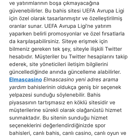
ve yatırımlarının boşa çıkmayacağına
güvenebilirler. Bu bahis sitesi UEFA Avrupa Ligi
için özel olarak tasarlanmıştır ve özelleştirilmiş
oranlar sunar. UEFA Avrupa Ligi’ne yatırım
yaparken belirli promosyonlar ve özel fırsatlarla
da karşılaşabilirsiniz. Siteye erişmek için
bilmeniz gereken tek şey, siteyle ilişkili Twitter
hesabıdır. Müşteriler bu Twitter hesaplarını takip
ederek, site yöneticileri iletişim bilgilerini
güncellediğinde anında güncelleme alabilirler.
Elmascasino
Elmascasino yeni adres arama
yardım
bahislerinin oldukça geniş bir seçenek
yelpazesi sunduğu söylenebilir. Bahis
piyasasının tartışmasız en köklü sitesidir ve
müşterilerine sürekli olarak olağanüstü hizmet
sunmaktadır. Bu sitenin sunduğu hizmet
seçeneklerini değerlendirdiğinizde spor
bahisleri, canlı bahis, canlı casino, canlı oyun ve