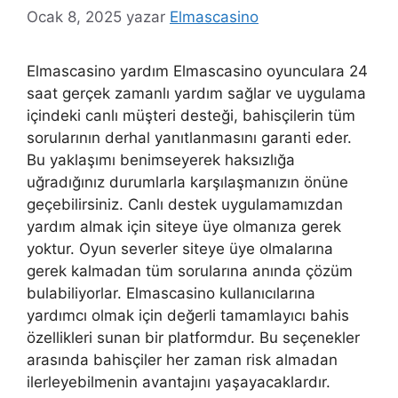
Ocak 8, 2025
yazar
Elmascasino
Elmascasino yardım Elmascasino oyunculara 24
saat gerçek zamanlı yardım sağlar ve uygulama
içindeki canlı müşteri desteği, bahisçilerin tüm
sorularının derhal yanıtlanmasını garanti eder.
Bu yaklaşımı benimseyerek haksızlığa
uğradığınız durumlarla karşılaşmanızın önüne
geçebilirsiniz. Canlı destek uygulamamızdan
yardım almak için siteye üye olmanıza gerek
yoktur. Oyun severler siteye üye olmalarına
gerek kalmadan tüm sorularına anında çözüm
bulabiliyorlar. Elmascasino kullanıcılarına
yardımcı olmak için değerli tamamlayıcı bahis
özellikleri sunan bir platformdur. Bu seçenekler
arasında bahisçiler her zaman risk almadan
ilerleyebilmenin avantajını yaşayacaklardır.