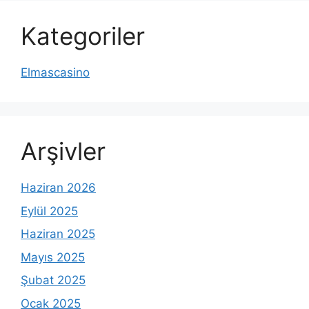
Kategoriler
Elmascasino
Arşivler
Haziran 2026
Eylül 2025
Haziran 2025
Mayıs 2025
Şubat 2025
Ocak 2025