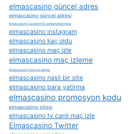
elmascasino güncel adres
elmascasino güncel adresi
elmascasino güvenilirlik değerlendirmesi
elmascasino instagram
elmascasino kaç oldu
elmascasino maç izle
elmascasino maç izleme
elmascasino mevcut adresi
elmascasino nasil bir site
elmascasino para yatirma
elmascasino promosyon kodu
elmascasino sitesi
elmascasino tv canli maç izle
Elmascasino Twitter