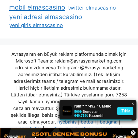
mobil elmascasino
twitter elmascasino
yeni adresi elmascasino
yeni giris elmascasino
Avrasya'nın en büyük reklam platformunda olmak için
Microsoft Teams:
reklam@avrasyamarketing.com
adresimizden veya Telegram: @Avrasyamarketing
adresimizden irtibat kurabilirsiniz. (Tek iletişim
adreslerimiz teams / telegram ve mail adresimizdir.
Harici hiçbir iletişim adresimiz bulunmamaktadır.
Lütfen itibar etmeyiniz.) Türkiye yasalarına göre 7258
sayılı kanun uyarınca yasa dışı bahis oynamanın
cezaları mevcuttur. Şu an bulunduğunuz site hiç bir
şekilde illegal bahis oyunları oynatmıyor ve oynamaya
aracı olmuyordur.
nycbahis
|
betbull
|
betigma
|
benimbahis
|
elexbet
|
pandorabet
|
esascasino
|
×
xbahis