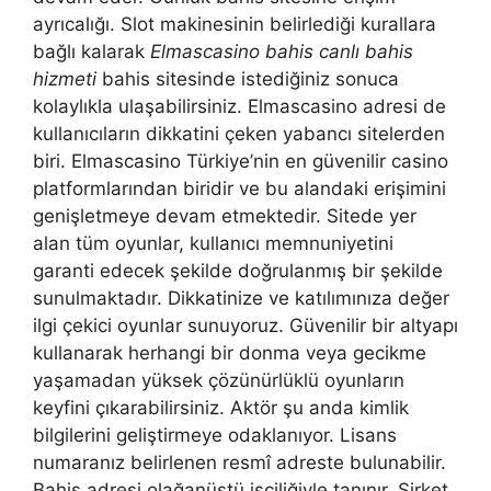
ayrıcalığı. Slot makinesinin belirlediği kurallara
bağlı kalarak
Elmascasino bahis canlı bahis
hizmeti
bahis sitesinde istediğiniz sonuca
kolaylıkla ulaşabilirsiniz. Elmascasino adresi de
kullanıcıların dikkatini çeken yabancı sitelerden
biri. Elmascasino Türkiye’nin en güvenilir casino
platformlarından biridir ve bu alandaki erişimini
genişletmeye devam etmektedir. Sitede yer
alan tüm oyunlar, kullanıcı memnuniyetini
garanti edecek şekilde doğrulanmış bir şekilde
sunulmaktadır. Dikkatinize ve katılımınıza değer
ilgi çekici oyunlar sunuyoruz. Güvenilir bir altyapı
kullanarak herhangi bir donma veya gecikme
yaşamadan yüksek çözünürlüklü oyunların
keyfini çıkarabilirsiniz. Aktör şu anda kimlik
bilgilerini geliştirmeye odaklanıyor. Lisans
numaranız belirlenen resmî adreste bulunabilir.
Bahis adresi olağanüstü işçiliğiyle tanınır. Şirket,