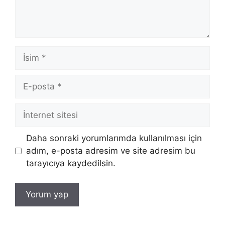
İsim
E-
posta
İnternet
sitesi
Daha sonraki yorumlarımda kullanılması için
adım, e-posta adresim ve site adresim bu
tarayıcıya kaydedilsin.