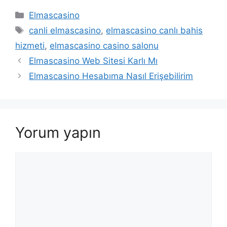
Kategoriler
Elmascasino
Etiketler
canli elmascasino
,
elmascasino canlı bahis
hizmeti
,
elmascasino casino salonu
Elmascasino Web Sitesi Karlı Mı
Elmascasino Hesabıma Nasıl Erişebilirim
Yorum yapın
Yorum