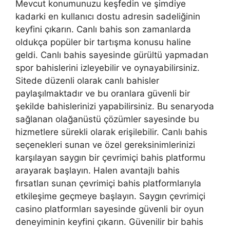
Mevcut konumunuzu keşfedin ve şimdiye
kadarki en kullanıcı dostu adresin sadeliğinin
keyfini çıkarın. Canlı bahis son zamanlarda
oldukça popüler bir tartışma konusu haline
geldi. Canlı bahis sayesinde gürültü yapmadan
spor bahislerini izleyebilir ve oynayabilirsiniz.
Sitede düzenli olarak canlı bahisler
paylaşılmaktadır ve bu oranlara güvenli bir
şekilde bahislerinizi yapabilirsiniz. Bu senaryoda
sağlanan olağanüstü çözümler sayesinde bu
hizmetlere sürekli olarak erişilebilir. Canlı bahis
seçenekleri sunan ve özel gereksinimlerinizi
karşılayan saygın bir çevrimiçi bahis platformu
arayarak başlayın. Halen avantajlı bahis
fırsatları sunan çevrimiçi bahis platformlarıyla
etkileşime geçmeye başlayın. Saygın çevrimiçi
casino platformları sayesinde güvenli bir oyun
deneyiminin keyfini çıkarın. Güvenilir bir bahis