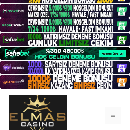
İçeriğe
atla
Menü