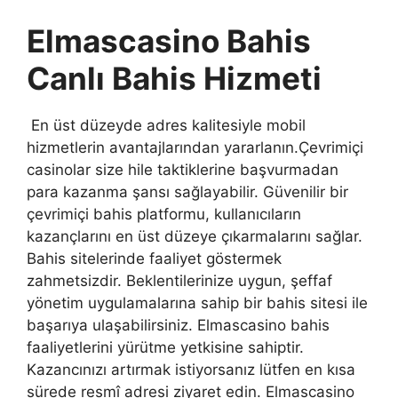
Elmascasino Bahis
Canlı Bahis Hizmeti
En üst düzeyde adres kalitesiyle mobil
hizmetlerin avantajlarından yararlanın.Çevrimiçi
casinolar size hile taktiklerine başvurmadan
para kazanma şansı sağlayabilir. Güvenilir bir
çevrimiçi bahis platformu, kullanıcıların
kazançlarını en üst düzeye çıkarmalarını sağlar.
Bahis sitelerinde faaliyet göstermek
zahmetsizdir. Beklentilerinize uygun, şeffaf
yönetim uygulamalarına sahip bir bahis sitesi ile
başarıya ulaşabilirsiniz. Elmascasino bahis
faaliyetlerini yürütme yetkisine sahiptir.
Kazancınızı artırmak istiyorsanız lütfen en kısa
sürede resmî adresi ziyaret edin. Elmascasino