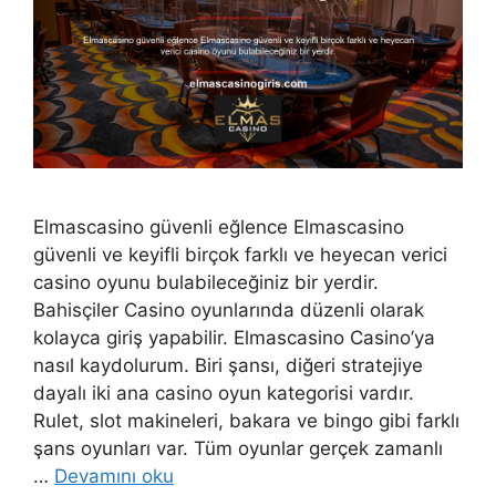
Elmascasino güvenli eğlence Elmascasino
güvenli ve keyifli birçok farklı ve heyecan verici
casino oyunu bulabileceğiniz bir yerdir.
Bahisçiler Casino oyunlarında düzenli olarak
kolayca giriş yapabilir. Elmascasino Casino’ya
nasıl kaydolurum. Biri şansı, diğeri stratejiye
dayalı iki ana casino oyun kategorisi vardır.
Rulet, slot makineleri, bakara ve bingo gibi farklı
şans oyunları var. Tüm oyunlar gerçek zamanlı
…
Devamını oku