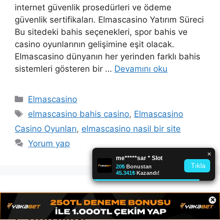
internet güvenlik prosedürleri ve ödeme
güvenlik sertifikaları. Elmascasino Yatırım Süreci
Bu sitedeki bahis seçenekleri, spor bahis ve
casino oyunlarının gelişimine eşit olacak.
Elmascasino dünyanın her yerinden farklı bahis
sistemleri gösteren bir …
Devamını oku
Kategoriler
Elmascasino
Etiketler
elmascasino bahis casino
,
Elmascasino
Casino Oyunları
,
elmascasino nasil bir site
Yorum yap
Elmascasino Oyun
×