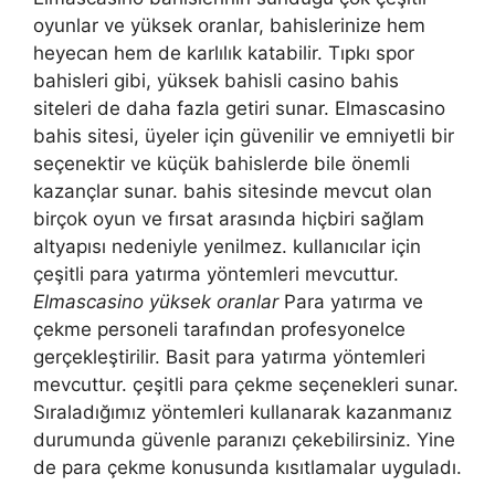
oyunlar ve yüksek oranlar, bahislerinize hem
heyecan hem de karlılık katabilir. Tıpkı spor
bahisleri gibi, yüksek bahisli casino bahis
siteleri de daha fazla getiri sunar. Elmascasino
bahis sitesi, üyeler için güvenilir ve emniyetli bir
seçenektir ve küçük bahislerde bile önemli
kazançlar sunar. bahis sitesinde mevcut olan
birçok oyun ve fırsat arasında hiçbiri sağlam
altyapısı nedeniyle yenilmez. kullanıcılar için
çeşitli para yatırma yöntemleri mevcuttur.
Elmascasino yüksek oranlar
Para yatırma ve
çekme personeli tarafından profesyonelce
gerçekleştirilir. Basit para yatırma yöntemleri
mevcuttur. çeşitli para çekme seçenekleri sunar.
Sıraladığımız yöntemleri kullanarak kazanmanız
durumunda güvenle paranızı çekebilirsiniz. Yine
de para çekme konusunda kısıtlamalar uyguladı.