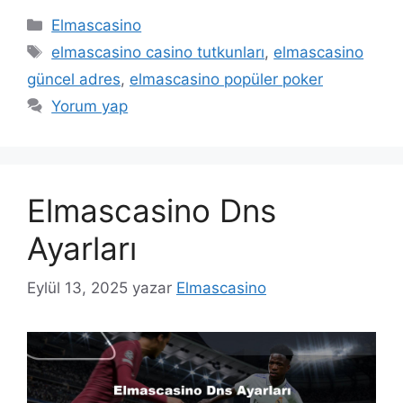
Kategoriler
Elmascasino
Etiketler
elmascasino casino tutkunları
,
elmascasino
güncel adres
,
elmascasino popüler poker
Yorum yap
Elmascasino Dns
Ayarları
Eylül 13, 2025
yazar
Elmascasino