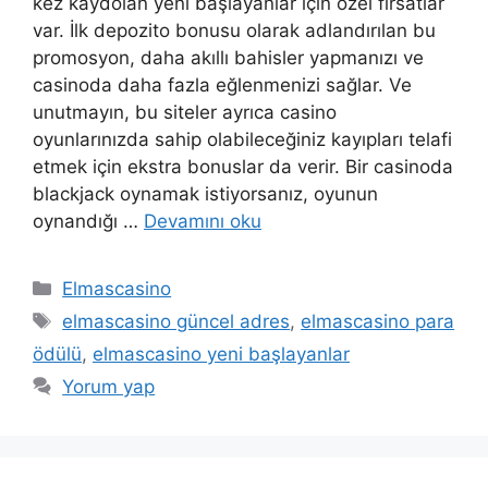
kez kaydolan yeni başlayanlar için özel fırsatlar
var. İlk depozito bonusu olarak adlandırılan bu
promosyon, daha akıllı bahisler yapmanızı ve
casinoda daha fazla eğlenmenizi sağlar. Ve
unutmayın, bu siteler ayrıca casino
oyunlarınızda sahip olabileceğiniz kayıpları telafi
etmek için ekstra bonuslar da verir. Bir casinoda
blackjack oynamak istiyorsanız, oyunun
oynandığı …
Devamını oku
Kategoriler
Elmascasino
Etiketler
elmascasino güncel adres
,
elmascasino para
ödülü
,
elmascasino yeni başlayanlar
Yorum yap