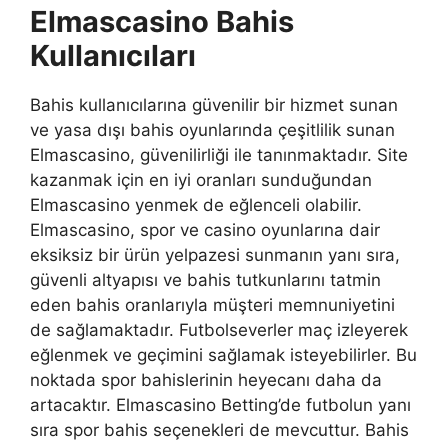
Elmascasino Bahis
Kullanıcıları
Bahis kullanıcılarına güvenilir bir hizmet sunan
ve yasa dışı bahis oyunlarında çeşitlilik sunan
Elmascasino, güvenilirliği ile tanınmaktadır. Site
kazanmak için en iyi oranları sunduğundan
Elmascasino yenmek de eğlenceli olabilir.
Elmascasino, spor ve casino oyunlarına dair
eksiksiz bir ürün yelpazesi sunmanın yanı sıra,
güvenli altyapısı ve bahis tutkunlarını tatmin
eden bahis oranlarıyla müşteri memnuniyetini
de sağlamaktadır. Futbolseverler maç izleyerek
eğlenmek ve geçimini sağlamak isteyebilirler. Bu
noktada spor bahislerinin heyecanı daha da
artacaktır. Elmascasino Betting’de futbolun yanı
sıra spor bahis seçenekleri de mevcuttur. Bahis