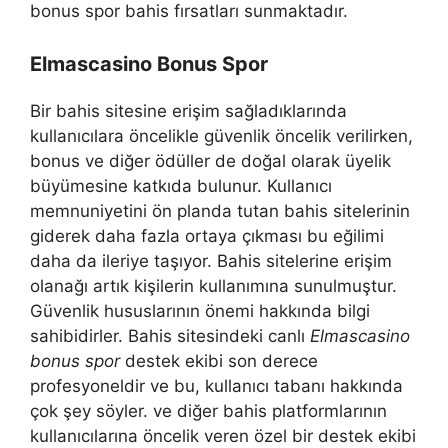
bonus spor bahis fırsatları sunmaktadır.
Elmascasino Bonus Spor
Bir bahis sitesine erişim sağladıklarında
kullanıcılara öncelikle güvenlik öncelik verilirken,
bonus ve diğer ödüller de doğal olarak üyelik
büyümesine katkıda bulunur. Kullanıcı
memnuniyetini ön planda tutan bahis sitelerinin
giderek daha fazla ortaya çıkması bu eğilimi
daha da ileriye taşıyor. Bahis sitelerine erişim
olanağı artık kişilerin kullanımına sunulmuştur.
Güvenlik hususlarının önemi hakkında bilgi
sahibidirler. Bahis sitesindeki canlı
Elmascasino
bonus spor
destek ekibi son derece
profesyoneldir ve bu, kullanıcı tabanı hakkında
çok şey söyler. ve diğer bahis platformlarının
kullanıcılarına öncelik veren özel bir destek ekibi