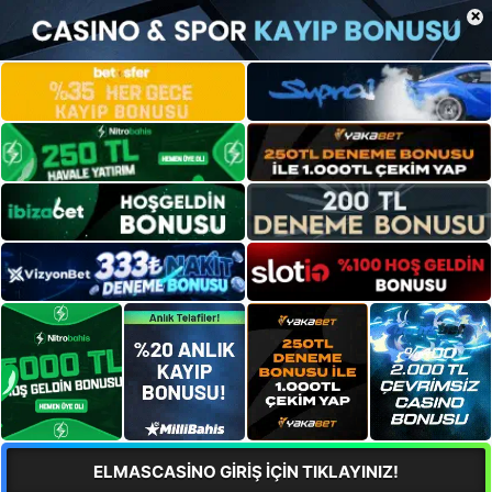
×
ELMASCASİNO GİRİŞ İÇİN TIKLAYINIZ!