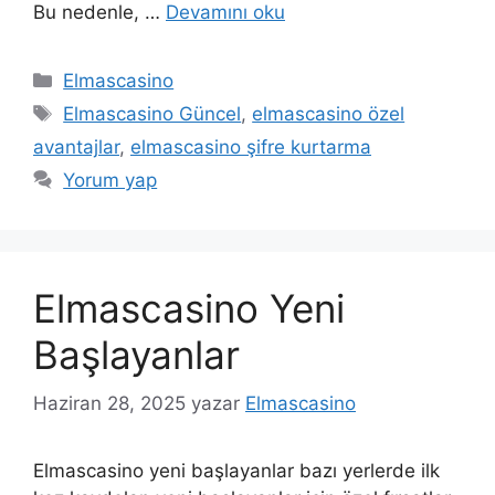
Bu nedenle, …
Devamını oku
Kategoriler
Elmascasino
Etiketler
Elmascasino Güncel
,
elmascasino özel
avantajlar
,
elmascasino şifre kurtarma
Yorum yap
Elmascasino Yeni
Başlayanlar
Haziran 28, 2025
yazar
Elmascasino
Elmascasino yeni başlayanlar bazı yerlerde ilk