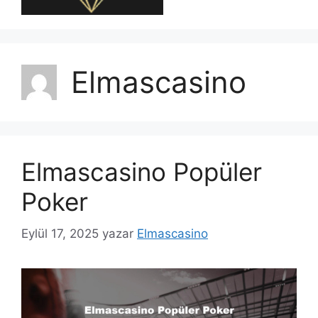
Elmascasino
Elmascasino Popüler
Poker
Eylül 17, 2025
yazar
Elmascasino