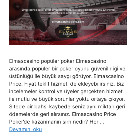
Elmascasino popüler poker Elmascasino
arasında popüler bir poker oyunu güvenilirliği ve
üstünlüğü ile büyük saygı görüyor. Elmascasino
Price. Fiyat teklif hizmeti de ekleyebilirsiniz. Biz
incelemeler kontrol ve üyeler gerçekten hizmet
ile mutlu ve büyük sorunlar yoktu ortaya çıkıyor.
Sitede bir bahsi kaybederseniz aynı miktarı geri
ödemelerde geri alırsınız. Elmascasino Price
Poker’de kazanmanın sırrı nedir? Her …
Devamını oku