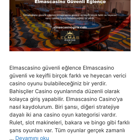
Elmascasino güvenli eğlence Elmascasino
güvenli ve keyifli birçok farklı ve heyecan verici
casino oyunu bulabileceğiniz bir yerdir.
Bahisçiler Casino oyunlarında düzenli olarak
kolayca giriş yapabilir. Elmascasino Casino’ya
nasıl kaydolurum. Biri şansı, diğeri stratejiye
dayalı iki ana casino oyun kategorisi vardır.
Rulet, slot makineleri, bakara ve bingo gibi farklı
şans oyunları var. Tüm oyunlar gerçek zamanlı
…
Devamını oku