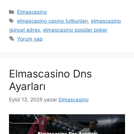
Kategoriler
Elmascasino
Etiketler
elmascasino casino tutkunları
,
elmascasino
güncel adres
,
elmascasino popüler poker
Yorum yap
Elmascasino Dns
Ayarları
Eylül 13, 2025
yazar
Elmascasino