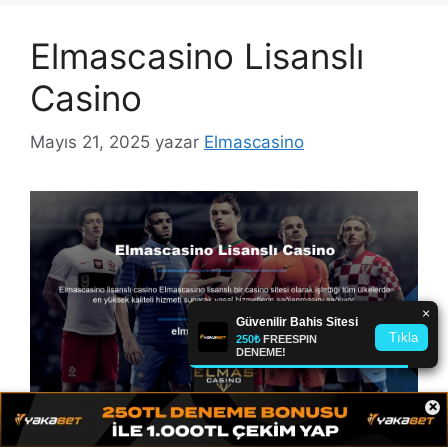
Elmascasino Lisanslı
Casino
Mayıs 21, 2025
yazar
Elmascasino
×