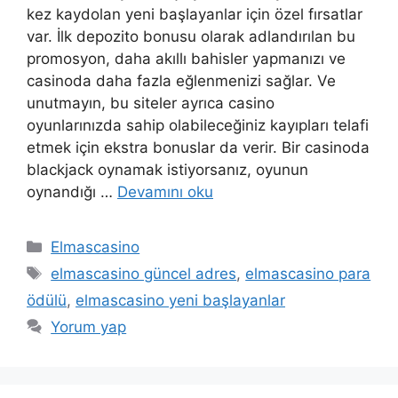
kez kaydolan yeni başlayanlar için özel fırsatlar
var. İlk depozito bonusu olarak adlandırılan bu
promosyon, daha akıllı bahisler yapmanızı ve
casinoda daha fazla eğlenmenizi sağlar. Ve
unutmayın, bu siteler ayrıca casino
oyunlarınızda sahip olabileceğiniz kayıpları telafi
etmek için ekstra bonuslar da verir. Bir casinoda
blackjack oynamak istiyorsanız, oyunun
oynandığı …
Devamını oku
Kategoriler
Elmascasino
Etiketler
elmascasino güncel adres
,
elmascasino para
ödülü
,
elmascasino yeni başlayanlar
Yorum yap