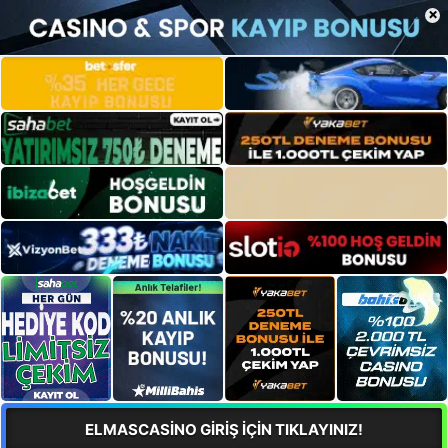
×
ELMASCASİNO GİRİŞ İÇİN TIKLAYINIZ!