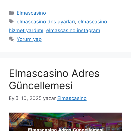
Kategoriler
Elmascasino
Etiketler
elmascasino dns ayarları
,
elmascasino
hizmet yardımı
,
elmascasino instagram
Yorum yap
Elmascasino Adres
Güncellemesi
Eylül 10, 2025
yazar
Elmascasino