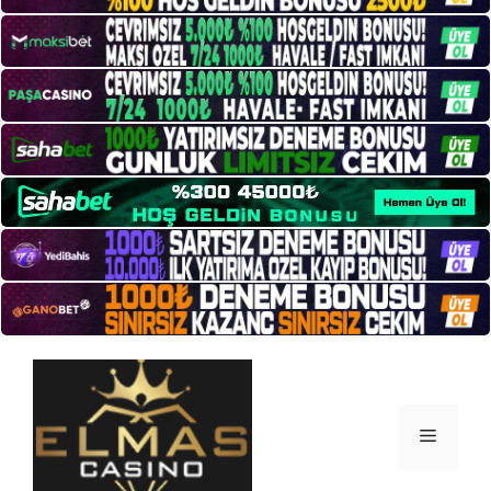
İçeriğe
atla
Menü