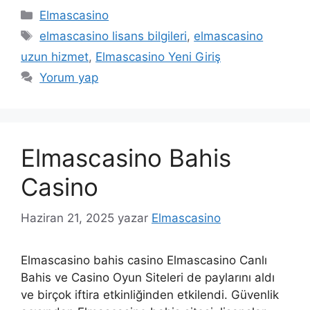
Kategoriler
Elmascasino
Etiketler
elmascasino lisans bilgileri
,
elmascasino
uzun hizmet
,
Elmascasino Yeni Giriş
Yorum yap
Elmascasino Bahis
Casino
Haziran 21, 2025
yazar
Elmascasino
Elmascasino bahis casino Elmascasino Canlı
Bahis ve Casino Oyun Siteleri de paylarını aldı
ve birçok iftira etkinliğinden etkilendi. Güvenlik