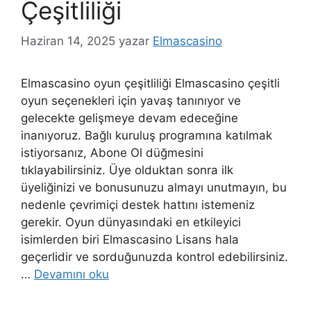
Çeşitliliği
Haziran 14, 2025
yazar
Elmascasino
Elmascasino oyun çeşitliliği Elmascasino çeşitli
oyun seçenekleri için yavaş tanınıyor ve
gelecekte gelişmeye devam edeceğine
inanıyoruz. Bağlı kuruluş programına katılmak
istiyorsanız, Abone Ol düğmesini
tıklayabilirsiniz. Üye olduktan sonra ilk
üyeliğinizi ve bonusunuzu almayı unutmayın, bu
nedenle çevrimiçi destek hattını istemeniz
gerekir. Oyun dünyasındaki en etkileyici
isimlerden biri Elmascasino Lisans hala
geçerlidir ve sorduğunuzda kontrol edebilirsiniz.
…
Devamını oku